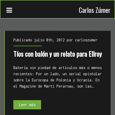
Carlos Zúmer
Publicado julio 8th, 2012 por
carloszumer
Tíos con balón y un relato para Ellroy
CONTACTO
Batería sin piedad de artículos más o menos
TRABAJOS
recientes: Por un lado, un serial epistolar
sobre la Eurocopa de Polonia y Ucrania. En
QUIÉN
el Magazine de Martí Perarnau, son las…
Tíos
Leer más
con