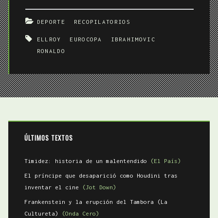
balón
DEPORTE
RECOPILATORIOS
y
ELLROY
EUROCOPA
IBRAHIMOVIC
un
RONALDO
relato
para
Ellroy
ÚLTIMOS TEXTOS
Timidez: historia de un malentendido
(El País)
El príncipe que desaparició como Houdini tras
inventar el cine
(Jot Down)
Frankenstein y la erupción del Tambora (La
Cultureta)
(Onda Cero)