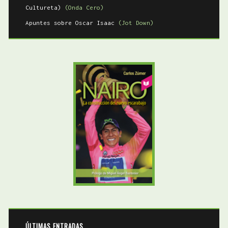
Cultureta)
(Onda Cero)
Apuntes sobre Oscar Isaac
(Jot Down)
ÚLTIMAS ENTRADAS