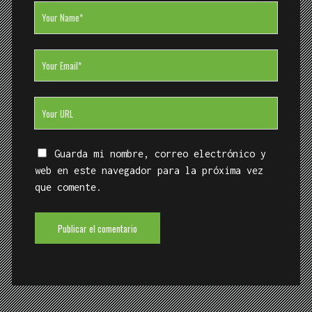
Your
Name
Your
Email
Your
Website
URL
Guarda mi nombre, correo electrónico y
web en este navegador para la próxima vez
que comente.