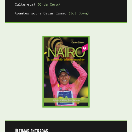
Cultureta)
(Onda Cero)
Apuntes sobre Oscar Isaac
(Jot Down)
ÚLTIMAS ENTRADAS