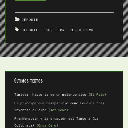
que
he
DEPORTE
pecado
DEPORTE
ESCRITURA
PERIODISMO
ÚLTIMOS TEXTOS
Timidez: historia de un malentendido
(El País)
El príncipe que desaparició como Houdini tras
inventar el cine
(Jot Down)
Frankenstein y la erupción del Tambora (La
Cultureta)
(Onda Cero)