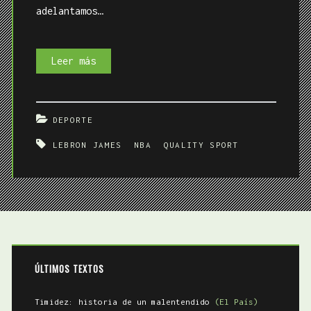
adelantamos…
Previa
Leer más
NBA
13/14
DEPORTE
LEBRON JAMES
NBA
QUALITY SPORT
ÚLTIMOS TEXTOS
Timidez: historia de un malentendido
(El País)