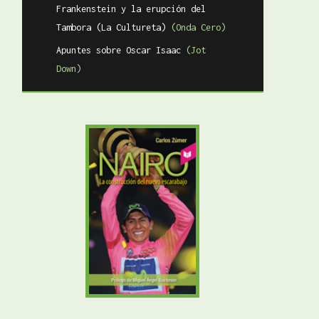
Frankenstein y la erupción del
Tambora (La Cultureta)
(Onda Cero)
Apuntes sobre Oscar Isaac
(Jot
Down)