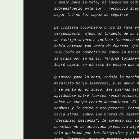
y medio para la meta, el boyacense cedi
sobreesfuerzo anterior”, reconoció lueg
negar (…) no fui capaz de seguirle”.
El ciclista colombiano cruzó la raya en
circunspecto, ajeno al tormento de su c
un castigo severo e incluso insospechad
había entrado tan vacío de fuerzas. Qui
realizado en competición sobre la bicic
sangraba por la nariz. Terminé totalmen
logró captar en directo la escena que m
Quintana ganó la meta, redujo la marcha
masajista Borja Jaimerena, y se apoyó m
y se sentó en el suelo, las piernas est
agitándose entre fuertes respiraciones.
sobre un cuerpo recién descubierto. El 
hombros y le animó a recuperarse. Enton
hacia atrás, sobre los brazos de Jaimer
“Descansa, descansa”, le apremió con su
hundidos no se apreciaba presencia algu
solo quebrado por los fotógrafos y el h
zona. Entonces, pasa un momento y Nairo