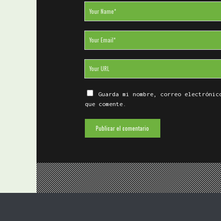
Your
Name
Your
Email
Your
Website
URL
Guarda mi nombre, correo electrónic
que comente.