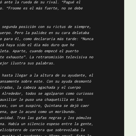
ó ante la rueda de su rival. “Pagué el
o. “Froome es el más fuerte, no se debe
 segunda posición con su rictus de siempre,
uerpo. Pero la palidez en su cara delataba
o para él, como declararía más tarde: “Nunca
zá haya sido el día más duro que he
leta. Aparte, cuando empecé el puerto
te exhausto”. La retransmisión televisiva no
ejor ilustra sus palabras.
 hasta llegar a la altura de su ayudante, el
ansamente sobre este. Con su ayuda desmontó
iradas, la cabeza agachada y el cuerpo
 Alrededor, todos se agolparon como curiosos
auxiliar le puso una chaquetilla en los
ces, con un suspiro, Quintana se dejó caer
ena, que lo acunó como un moribundo.
avidad. Tras las gafas negras y los pómulos
na. Había un silencio espeso entre la gente,
elicóptero de carrera que sobrevolaba la
 musita al ayudante: – “Dame agua”. Este le