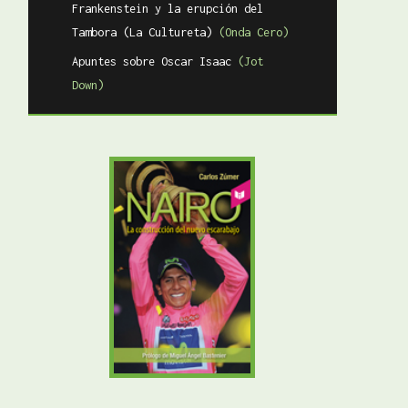
Frankenstein y la erupción del
Tambora (La Cultureta)
(Onda Cero)
Apuntes sobre Oscar Isaac
(Jot
Down)