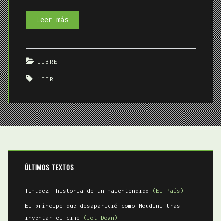
Leer
Leer más
por
la
LIBRE
mañana
LEER
ÚLTIMOS TEXTOS
Timidez: historia de un malentendido
(El País)
El príncipe que desaparició como Houdini tras
inventar el cine
(Jot Down)