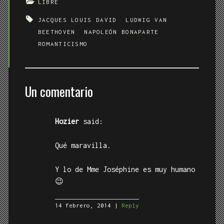
Qué maravilla.
Y lo de Mme Joséphine es muy humano
😉
14 febrero, 2014
Reply
Deja una respuesta
Tu dirección de correo electrónico no será
publicada.
Los campos obligatorios están
marcados con
*
Su
comentario