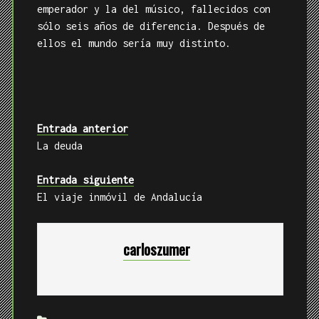
El viaje inmóvil de Andalucía
carloszumer
LIBRE
JACQUES LOUIS DAVID
LUDWIG VAN
BEETHOVEN
NAPOLEÓN BONAPARTE
ROMANTICISMO
Un comentario
Hozier
said: