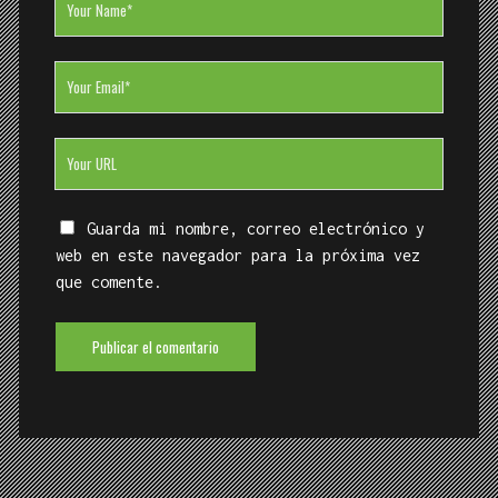
ÚLTIMOS TEXTOS
Timidez: historia de un malentendido
(El País)
El príncipe que desaparició como Houdini tras
inventar el cine
(Jot Down)
Frankenstein y la erupción del Tambora (La
Cultureta)
(Onda Cero)