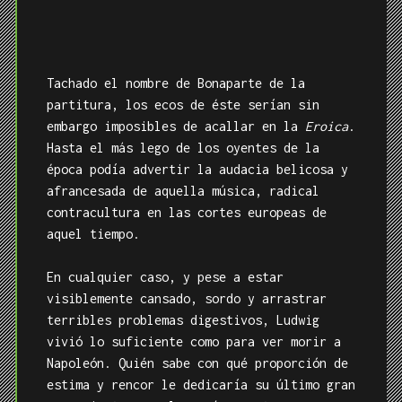
En cualquier caso, y pese a estar
visiblemente cansado, sordo y arrastrar
terribles problemas digestivos, Ludwig
vivió lo suficiente como para ver morir a
Napoleón. Quién sabe con qué proporción de
estima y rencor le dedicaría su último gran
pensamiento, aquel, según cuentan, acerca
de la idea de componer música para
despedirle:
“Yo ya escribí música para ese
trágico momento”,
sentenció
.
Se refería al
segundo movimiento de su
Tercera Sinfonía
,
una marcha fúnebre compuesta para el héroe
codificado en su composición.
En Santa Elena, finalmente, con la
monarquía gobernando de nuevo Europa pero
las mareas de la modernidad
irremediablemente filtradas en todo el