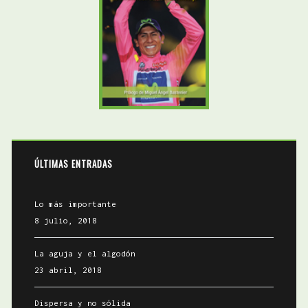
Lo más importante
8 julio, 2018
La aguja y el algodón
23 abril, 2018
Dispersa y no sólida
5 abril, 2018
Y hasta ahí llega su utilidad
27 febrero, 2018
Impostores y malentendidos
25 febrero, 2018
BUSCADOR