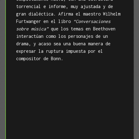
torrencial e informe, muy ajustada y de
gran dialéctica. Afirma el maestro Wilhelm
Furtwanger en el libro
“Conversaciones
sobre música”
que los temas en Beethoven
interactúan como los personajes de un
drama, y acaso sea una buena manera de
expresar la ruptura impuesta por el
compositor de Bonn.
Tachado el nombre de Bonaparte de la
partitura, los ecos de éste serían sin
embargo imposibles de acallar en la
Eroica
.
Hasta el más lego de los oyentes de la
época podía advertir la audacia belicosa y
afrancesada de aquella música, radical
contracultura en las cortes europeas de
aquel tiempo.